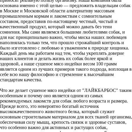
приносят реальную пользу организму. Наша компания была
основана именно с этой целью — предложить владельцам собак
в Москве и Московской области альтернативу массовым
промышленным кормам и лакомствам с сомнительным
составом, предоставив по-настоящему честный, чистый и
качественный продукт, который можно давать без тени
сомнения. Мы сами являемся большими любителями собак, и
для нас принципиально важно, чтобы миска наших любимцев
наполнялась только тем, что прошло строжайший контроль и
было изготовлено с любовью и уважением к природе хищника.
Каждый день мы работаем над тем, чтобы укреплять доверие
наших клиентов и делать жизнь их собак более яркой и
здоровой, а наше сушеное мясо индейки весом 100 грамм
является одним из лучших примеров такого подхода, воплощая в
себе всю нашу философию и стремление к высочайшим
стандартам качества.
Что же делает сушеное мясо индейки от "ЛАЙКБАРБОС" таким
особенным и почему оно является одним из самых
рекомендуемых лакомств для собак любого возраста и размера.
Прежде всего, это невероятно богатый источник
высококачественного животного белка, который служит
основным строительным материалом для всех тканей организма,
обеспечивая силу мышц, крепость связок и здоровье суставов,
что особенно важно для активных и растущих собак,