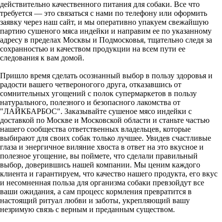
действительно качественного питания для собаки. Все что
требуется — это связаться с нами по телефону или оформить
заявку через наш сайт, и мы оперативно упакуем свежайшую
партию сушеного мяса индейки и направим ее по указанному
адресу в пределах Москвы и Подмосковья, тщательно следя за
сохранностью и качеством продукции на всем пути ее
следования к вам домой.
Пришло время сделать осознанный выбор в пользу здоровья и
радости вашего четвероногого друга, отказавшись от
сомнительных угощений с полок супермаркетов в пользу
натурального, полезного и безопасного лакомства от
"ЛАЙКБАРБОС". Заказывайте сушеное мясо индейки с
доставкой по Москве и Московской области и станьте частью
нашего сообщества ответственных владельцев, которые
выбирают для своих собак только лучшее. Увидев счастливые
глаза и энергичное виляние хвоста в ответ на это вкусное и
полезное угощение, вы поймете, что сделали правильный
выбор, доверившись нашей компании. Мы ценим каждого
клиента и гарантируем, что качество нашего продукта, его вкус
и несомненная польза для организма собаки превзойдут все
ваши ожидания, а сам процесс кормления превратится в
настоящий ритуал любви и заботы, укрепляющий вашу
незримую связь с верным и преданным существом.