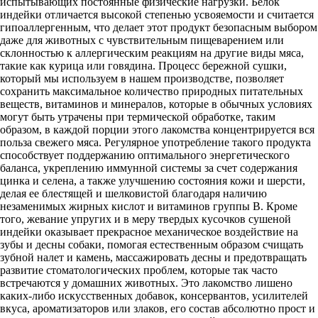
испытывающих постоянные физические нагрузки. Белок
индейки отличается высокой степенью усвояемости и считается
гипоаллергенным, что делает этот продукт безопасным выбором
даже для животных с чувствительным пищеварением или
склонностью к аллергическим реакциям на другие виды мяса,
такие как курица или говядина. Процесс бережной сушки,
который мы используем в нашем производстве, позволяет
сохранить максимальное количество природных питательных
веществ, витаминов и минералов, которые в обычных условиях
могут быть утрачены при термической обработке, таким
образом, в каждой порции этого лакомства концентрируется вся
польза свежего мяса. Регулярное употребление такого продукта
способствует поддержанию оптимального энергетического
баланса, укреплению иммунной системы за счет содержания
цинка и селена, а также улучшению состояния кожи и шерсти,
делая ее блестящей и шелковистой благодаря наличию
незаменимых жирных кислот и витаминов группы B. Кроме
того, жевание упругих и в меру твердых кусочков сушеной
индейки оказывает прекрасное механическое воздействие на
зубы и десны собаки, помогая естественным образом счищать
зубной налет и камень, массажировать десны и предотвращать
развитие стоматологических проблем, которые так часто
встречаются у домашних животных. Это лакомство лишено
каких-либо искусственных добавок, консервантов, усилителей
вкуса, ароматизаторов или злаков, его состав абсолютно прост и