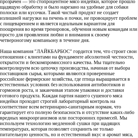
прозрачен — это стопроцентное мясо индейки, которое прошло
щадящую обработку и было нарезано на удобные для собаки
полоски или кусочки. Такой чистый продукт не создает
излишней нагрузки на печень и почки, не провоцирует проблем
с пищеварением и является идеальным вариантом для
поощрения во время тренировок, обучения новым командам или
просто для проявления любви и внимания к своему
четвероногому компаньону в течение дня.
Наша компания "ЛАЙКБАРБОС" гордится тем, что строит свои
отношения с клиентами на фундаменте абсолютной честности,
открытости и бескомпромиссного качества. Мы тщательно
контролируем всю цепочку производства, начиная от выбора
поставщиков сырья, которыми являются проверенные
российские фермерские хозяйства, где птица выращивается в
естественных условиях без использования антибиотиков и
гормонов роста, и заканчивая этапом упаковки и доставки
готового продукта. Каждая партия нашего сушеного мяса
индейки проходит строгий лабораторный контроль на
соответствие всем ветеринарно-санитарным нормам, что
гарантирует его полную безопасность и отсутствие каких-либо
вредных микроорганизмов или посторонних примесей. Мы
используем технологию медленной сушки при щадящих
температурах, которая позволяет сохранить не только
питательную ценность, но и естественный вкус и аромат мяса,